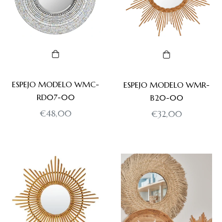
Water
Hyacinth+Cotton
Capiz
ESPEJO MODELO WMC-
ESPEJO MODELO WMR-
RD07-00
B20-00
Precio
€48,00
Precio
€32,00
Seagrass
habitual
habitual
Rattan
Bamboo