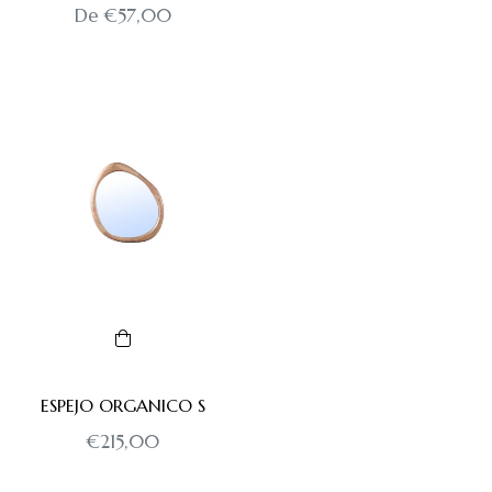
De €57,00
ESPEJO ORGANICO S
Precio
€215,00
habitual