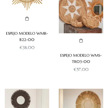
TAMAÑOS
D60
ESPEJO MODELO WMR-
B22-00
Precio
€38,00
D80
habitual
ESPEJO MODELO WMS-
TR03-00
D50
Precio
€57,00
habitual
D70/30
D60/25