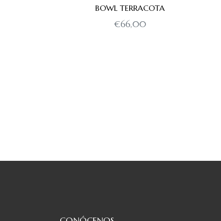
BOWL TERRACOTA
Precio
€66,00
habitual
CONÓCENOS