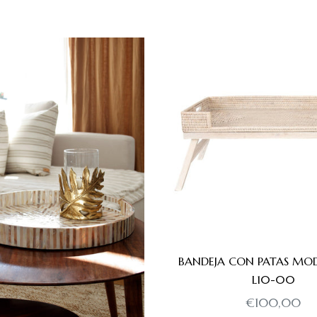
BANDEJA CON PATAS MOD
L10-00
Precio
€100,00