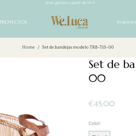
Envío gratuito a partir de 50 €
PROYECTOS
Registrar
Home
/
Set de bandejas modelo TRB-T15-00
Set de b
00
Precio
€45,00
habitual
Color