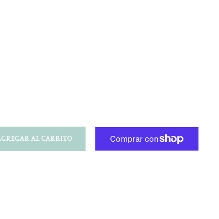
AGREGAR AL CARRITO
r
ar
near
n