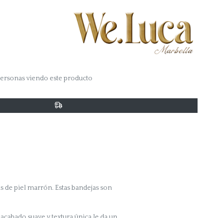
er
nterest
ersonas viendo este producto
s de piel marrón. Estas bandejas son
u acabado suave y textura única le da un