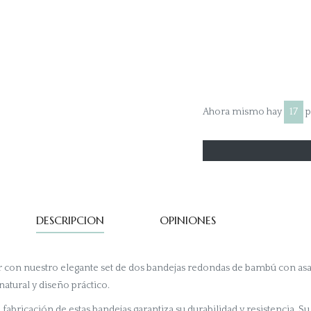
Facebook
Twitt
Pi
Ahora mismo hay
17
p
DESCRIPCION
OPINIONES
ar con nuestro elegante set de dos bandejas redondas de bambú con asa
atural y diseño práctico.
a fabricación de estas bandejas garantiza su durabilidad y resistencia. S