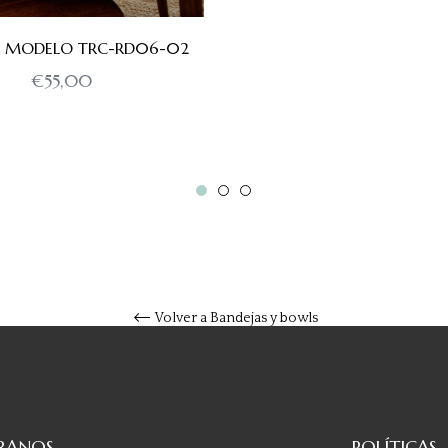
habitual
A MODELO TRC-RD06-02
Precio
€55,00
habitual
Volver a Bandejas y bowls
RANOS
POLÍTICAS