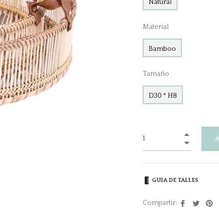
Natural
Material
Bamboo
Tamaño
D30 * H8
+
−
GUIA DE TALLES
Comparti
Tuite
Pi
Compartir:
en
en
e