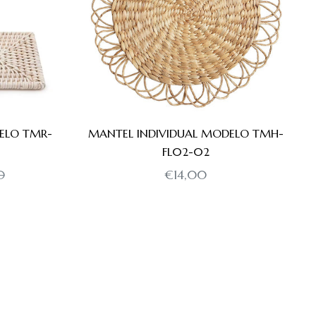
ELO TMR-
MANTEL INDIVIDUAL MODELO TMH-
FL02-02
Precio
Precio
0
€14,00
de
habitual
oferta