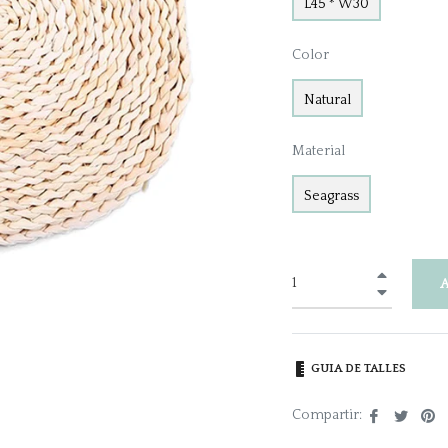
L45 * W30
Color
Natural
Material
Seagrass
+
−
GUIA DE TALLES
Comparti
Tuite
Pi
Compartir:
en
en
e