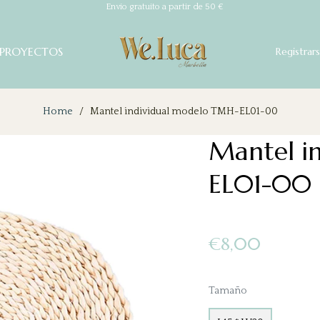
Envío gratuito a partir de 50 €
PROYECTOS
Registrar
Home
/
Mantel individual modelo TMH-EL01-00
Mantel i
EL01-00
Precio
€8,00
habitual
Tamaño