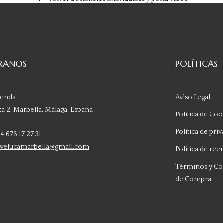
RANOS
POLÍTICAS
ienda
Aviso Legal
a 2. Marbella, Málaga, España
Política de Coo
Política de pri
4 676 17 27 31
 welucamarbella@gmail.com
Política de re
Términos y Co
de Compra