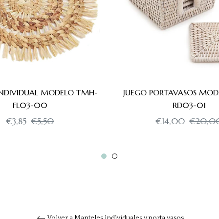
NDIVIDUAL MODELO TMH-
JUEGO PORTAVASOS MOD
FL03-00
RD03-01
Precio
Precio
Precio
€3,85
€5,50
€14,00
€20,0
habitual
de
habitual
oferta
Volver a Manteles individuales y porta vasos