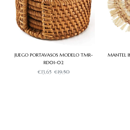
JUEGO PORTAVASOS MODELO TMR-
MANTEL I
RD01-02
Precio
Precio
€13,65
€19,50
habitual
de
oferta