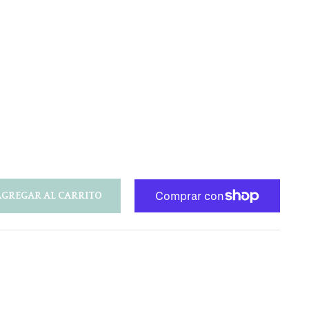
AGREGAR AL CARRITO
r
ar
near
n