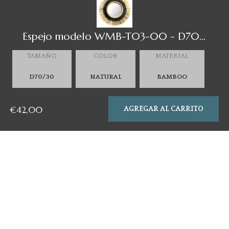
Términos y Condiciones de Compra
Espejo modelo WMB-T03-00
- D70/30 / Natural / Bamboo
CONÓCENOS
TAMAÑO
COLOR
MATERIAL
Sobre nosotros
Esta página utiliza cookies para asegurar que tengas la mejor
Contacto
experiencia de compra.
Conoce más
€42,00
AGREGAR AL CARRITO
¡ACEPTO!
Fb
Pin
Ins
© 2026,
We.luca
.
Tecnología de Shopify