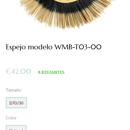
Espejo modelo WMB-T03-00
Precio
€42,00
8 RESTANTES
habitual
Tamaño
D70/30
Color