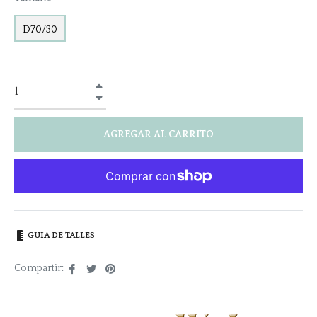
D70/30
+
−
AGREGAR AL CARRITO
GUIA DE TALLES
Compartir
Tuitear
Pinear
Compartir:
en
en
en
Facebook
Twitter
Pinterest