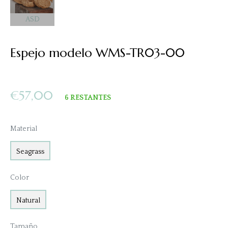
ASD
Espejo modelo WMS-TR03-00
Precio
€57,00
6 RESTANTES
habitual
Material
Seagrass
Color
Natural
Tamaño