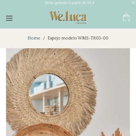
Envío gratuito a partir de 50 €
Carrito
0
Home
/
Espejo modelo WMS-TR03-00